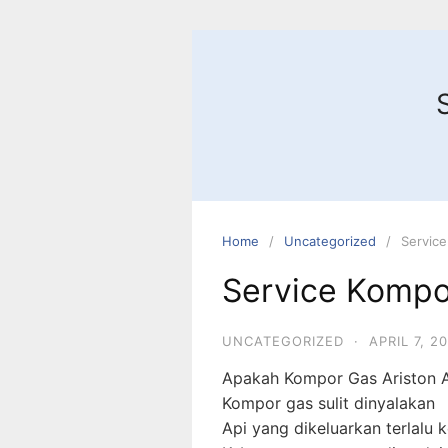
Skip
to
content
Home
Uncategorized
Service
Service Kompo
UNCATEGORIZED
·
APRIL 7, 2
Apakah Kompor Gas Ariston A
Kompor gas sulit dinyalakan
Api yang dikeluarkan terlalu k