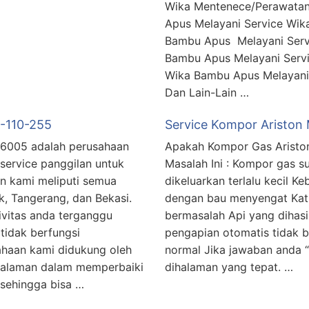
Wika Mentenece/Perawatan
Apus Melayani Service Wik
Bambu Apus Melayani Servi
Bambu Apus Melayani Servi
Wika Bambu Apus Melayani S
Dan Lain-Lain …
11-110-255
Service Kompor Ariston
536005 adalah perusahaan
Apakah Kompor Gas Aristo
 service panggilan untuk
Masalah Ini : Kompor gas su
an kami meliputi semua
dikeluarkan terlalu kecil K
k, Tangerang, dan Bekasi.
dengan bau menyengat Ka
ivitas anda terganggu
bermasalah Api yang dihasi
tidak berfungsi
pengapian otomatis tidak b
haan kami didukung oleh
normal Jika jawaban anda “
galaman dalam memperbaiki
dihalaman yang tepat. …
r sehingga bisa …